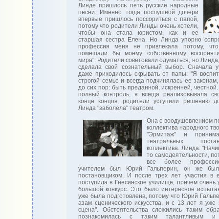
Линде пришлось петь русские народные
песни. Именно тогда послушной дочери
впервые пришлось поссориться с папой,
потому что родители Линды очень хотели,
чтобы она стала юристом, как и ее
старшая сестра Елена. Но Линда упорно сопро
профессия меня не привлекала потому, что
помешали бы моему собственному восприят
мира". Родители советовали одуматься, но Линда,
сделала свой сознательный выбор. Сначала у
даже приходилось скрывать от папы: "Я воспит
строгой семье и всегда подчинялась ее законам
до сих пор: быть преданной, искренней, честной.
полный контроль, я всегда реализовывала св
конце концов, родители уступили решению д
Линда "заболела" театром.
Она с воодушевлением п
коллектива народного тво
"Эрмитаж" и приним
театральных поста
коллектива. Линда: "Начи
то самодеятельности, по
все более професси
учителем был Юрий Гальперин, он же был
постановщиком. И после трех лет участия в е
поступила в Гнесинское училище, причем очень 
большой конкурс. Это было интересное испытан
уже была подготовлена, потому что Юрий Гальп
азам сценического искусства, и с 13 лет я уже 
сцена". Обстоятельства сложились таким обр
познакомилась с таким талантливым и