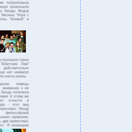
же попробовала
скоре произошло
бу Линды: Федор
 Мисина "Игра с
уппы "Конвой" и
астрольное турне
Тибетских Лам"
 действительно
бще нет никакого
ли сняты клипы.
дение певицы
 внимание к ее
а Линда получила
емии. К этому же
ует отнести и
идо - этот вид
тересовал Линду
 философской
еннюю гармонию.
ь два ориентира:
ть".
Я запрещаю