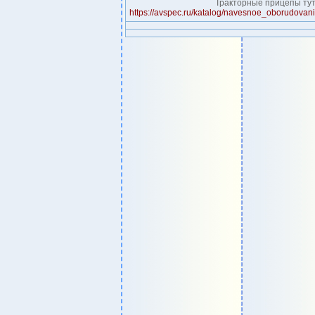
Тракторные прицепы тут
https://avspec.ru/katalog/navesnoe_oborudovani