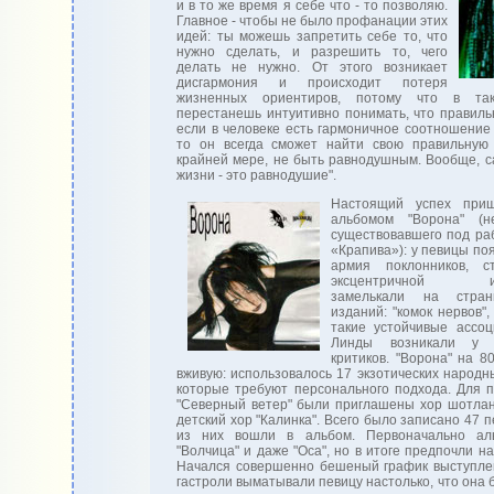
и в то же время я себе что - то позволяю.
Главное - чтобы не было профанации этих
идей: ты можешь запретить себе то, что
нужно сделать, и разрешить то, чего
делать не нужно. От этого возникает
дисгармония и происходит потеря
жизненных ориентиров, потому что в та
перестанешь интуитивно понимать, что правильн
если в человеке есть гармоничное соотношение и
то он всегда сможет найти свою правильную 
крайней мере, не быть равнодушным. Вообще, с
жизни - это равнодушие".
Настоящий успех при
альбомом "Ворона" (н
существовавшего под ра
«Крапива»): у певицы по
армия поклонников, с
эксцентричной исп
замелькали на стран
изданий: "комок нервов",
такие устойчивые ассо
Линды возникали у 
критиков. "Ворона" на 
вживую: использовалось 17 экзотических народн
которые требуют персонального подхода. Для п
"Северный ветер" были приглашены хор шотлан
детский хор "Калинка". Всего было записано 47 п
из них вошли в альбом. Первоначально ал
"Волчица" и даже "Оса", но в итоге предпочли на
Начался совершенно бешеный график выступле
гастроли выматывали певицу настолько, что она 