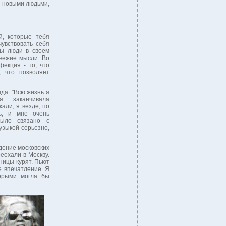
с новыми людьми,
й, которые тебя
увствовать себя
ны люди в своем
вежие мысли. Во
фекция - то, что
, что позволяет
да: "Всю жизнь я
я заканчивала
али, я везде, по
ь, и мне очень
было связано с
узыкой серьезно,
дение московских
еехали в Москву.
сницы курят. Пьют
е впечатление. Я
торыми могла бы