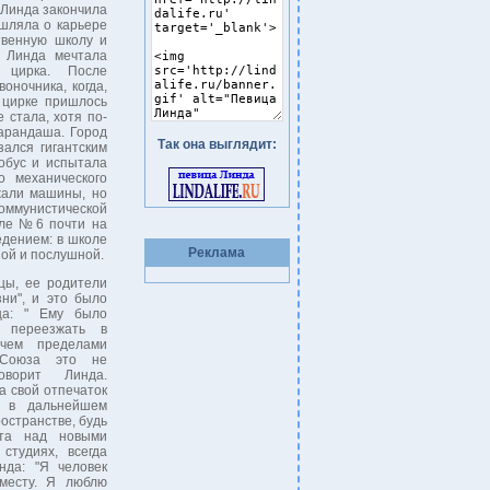
 Линда закончила
ышляла о карьере
твенную школу и
а Линда мечтала
 цирка. После
оночника, когда,
 цирке пришлось
 стала, хотя по-
арандаша. Город
Так она выглядит:
зался гигантским
обус и испытала
 механического
жали машины, но
Коммунистической
оле №6 почти на
едением: в школе
Реклама
ной и послушной.
цы, ее родители
зни", и это было
ца: " Ему было
о переезжать в
ичем пределами
 Союза это не
оворит Линда.
а свой отпечаток
и в дальнейшем
остранстве, будь
ота над новыми
студиях, всегда
нда: "Я человек
месту. Я люблю