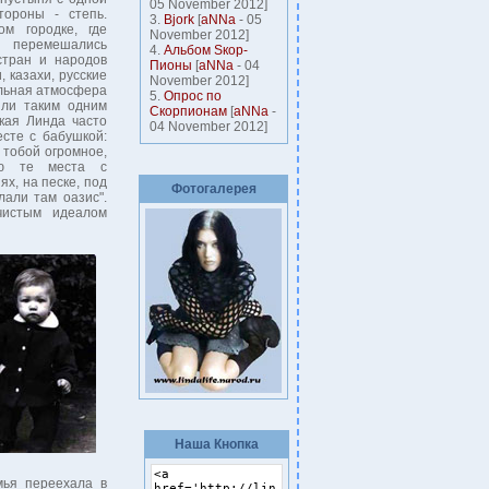
05 November 2012]
тороны - степь.
3.
Bjork
[
aNNa
- 05
ом городке, где
November 2012]
 перемешались
4.
Альбом Sкор-
стран и народов
Пионы
[
aNNa
- 04
, казахи, русские
November 2012]
ельная атмосфера
5.
Опрос по
или таким одним
Скорпионам
[
aNNa
-
кая Линда часто
04 November 2012]
есте с бабушкой:
д тобой огромное,
аю те места с
х, на песке, под
Фотогалерея
али там оазис".
чистым идеалом
Наша Кнопка
мья переехала в