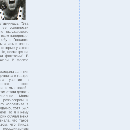
тивлялась: "Эта
 ее условности
ию окружающего
 всем наперекор,
чебу в Гнесинке
ывалась в очень
, которые уважаю
 Но, несмотря на
ои фантазии". В
очери. В Москве
осещала занятия
рчества в театре
ала участие в
новках этого
нали мы с какой -
том стали делать
онально. Моим
 режиссером и
го коллективе я
удачно, хотя был
ие! Но я к нему
ерин обучал меня
знала, что такое
азом, что Линда
 неординарным