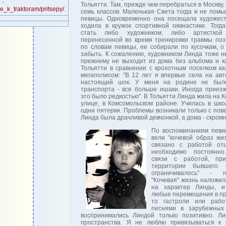
 -
Тольятти. Там, прежде чем перебраться в Москву,
e_k_traktoram/pritsepy/
.
семь классов. Маленькая Света тогда и не пом
певицы. Одновременно она посещала художес
ходила в кружок спортивной гимнастики. Тогд
стать либо художником, либо артисткой
перенесенной во время тренировки травмы позв
по словам певицы, ее собирали по кусочкам, о
забыть. К сожалению, художником Линда тоже не
прежнему не выходит из дома без альбома и к
Тольятти в сравнении с крохотным поселком ка
мегаполисом: "В 12 лет я впервые села на авт
настоящий шок. У меня на родине не было
транспорта - все больше ишаки. Иногда приез
это было редкостью". В Тольятти Линда жила на 
улице, в Комсомольском районе. Училась в шк
одни пятерки. Проблемы возникали только с пов
Линда была драчливой девчонкой, а дома - скром
По воспоминаниям певи
вели "кочевой образ жи
связано с работой от
необходимо постоянн
связи с работой, пр
территории бывшего
ограничивалось" - г
"Кочевая" жизнь наложил
на характер Линды, 
любые перемещения в пр
то гастроли или раб
песнями в зарубежных 
воспринимались Линдой только позитивно. Ли
пространства. Я не люблю привязываться к 