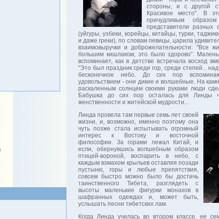
стороны, и с другой с
Красивое место". В эт
причудливым образом
представители разных 
(уйгуры, узбеки, корейцы, китайцы, турки, таджики
и даже греки), по словам певицы, царила удивит
взаимовыручки и доброжелательности: "Все ж
большим кишлаком, это было здорово". Малень
вспоминает, как в детстве встречала восход вм
"Это был праздник среди гор, среди степей... на
бесконечное небо. До сих пор вспомин
удовольствием - они дикие и волшебные. На камня
раскаленным солнцем своими руками люди сдел
Бабушка до сих пор осталась для Линды 
женственности и житейской мудрости...
Линда провела там первые семь лет своей
жизни, и, возможно, именно поэтому она
чуть позже стала испытывать огромный
интерес к Востоку и восточной
философии. За горами лежал Китай, и
если, обернувшись волшебным образом
в
птицей-вороной, воспарить в небо, с
каждым взмахом крыльев оставляя позади
пустыню, горы и любые препятствия,
совсем быстро можно было бы достичь
таинственного Тибета, разглядеть с
высоты маленькие фигурки монахов в
шафранных одеждах и, может быть,
услышать песни тибетских лам.
Когда Линда училась во втором классе, ее се