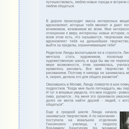
путешествовать, люблю новые города и встречи 
люблю общаться.
В дороге происходит масса интересных веще
вдохновляют, которые тебя меняют и дают поч
кочевником, кочевником во всем. Мне интерес
отношении к миру, интересны новые истории, с
всем этом есть, что называется, творческая ин
вдохновляет тебя на дальнейшее творчество
выйти за пределы, ограничивающие тебя".
Родители Линды воспитывали ее в строгости. Лин
мечтала стать художником, поскольку 
художественную школу, и куда бы мы ни переезж
мере возможности, этим занималась, училас
нравилось рисовать. Все мое творчество 
рисованием. Поэтому я никогда не занималась м
я, скорее, делала это для общего развития".
Оказавшись в Москве, Линду повергло в шок пове
подростков. "Когда мне было пятнадцать, мы пер
И тут я впервые увидела, что мои подруги - рове
пиво, ругаются... На меня это произвело ужасно
долго не могла найти друзей - людей, с ко
общаться".
Еще в средней школе Линда начала
заниматься творчеством. А по окончании -
поступила на вокальное отделение
Гнесинского училища, к педагогу
Владимиру Хачатурову. На экзамене