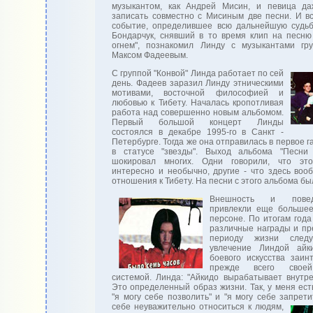
музыкантом, как Андрей Мисин, и певица да
записать совместно с Мисиным две песни. И в
событие, определившее всю дальнейшую судь
Бондарчук, снявший в то время клип на песню
огнем", познакомил Линду с музыкантами гр
Максом Фадеевым.
С группой "Конвой" Линда работает по сей
день. Фадеев заразил Линду этническими
мотивами, восточной философией и
любовью к Тибету. Началась кропотливая
работа над совершенно новым альбомом.
Первый большой концерт Линды
состоялся в декабре 1995-го в Санкт -
Петербурге. Тогда же она отправилась в первое г
в статусе "звезды". Выход альбома "Песни 
шокировал многих. Одни говорили, что это
интересно и необычно, другие - что здесь воо
отношения к Тибету. На песни с этого альбома бы
Внешность и пове
привлекли еще большее
персоне. По итогам год
различные награды и пр
периоду жизни след
увлечение Линдой айк
боевого искусства заин
прежде всего своей
системой. Линда: "Айкидо вырабатывает внутр
Это определенный образ жизни. Так, у меня ест
"я могу себе позволить" и "я могу себе запрети
себе неуважительно относиться к людям,