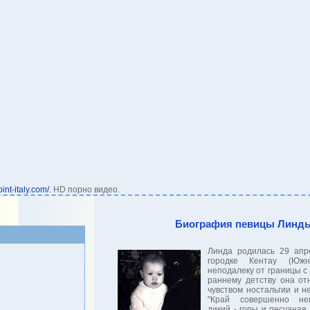
int-italy.com/
. HD порно видео.
Биография певицы Линд
Линда родилась 29 апр
городке Кентау (Южн
неподалеку от границы с 
раннему детству она от
чувством ностальгии и н
"Край совершенно нец
дикий - горы и песчаная