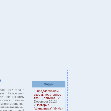
ы
Форум
еля 1977 года в
1.
предлагаю вам
ый Казахстан),
свое литературное
Китаем. К своему
тво...
[
Готичная
- 23
носится с легким
December 2012]
емного иронично:
2.
История
ивилизованный,
"фанатизма"
[
aNNa
-
 пустыня с одной