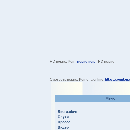
HD порно. Porn:
порно негр
. HD порно.
Смотреть порно. Pornuha online:
https://counterpo
Меню
Биография
Слухи
Пресса
Видео