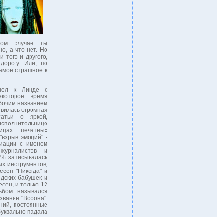
ком случае ты
о, а что нет. Но
 того и другого,
дорогу. Или, по
амое страшное в
шел к Линде с
екоторое время
бочим названием
явилась огромная
татьи о яркой,
олнительнице
ицах печатных
 "взрыв эмоций" -
циации с именем
журналистов и
80% записывалась
ых инструментов,
есен "Никогда" и
дских бабушек и
есен, и только 12
ьбом назывался
звание "Ворона".
ний, постоянные
буквально падала