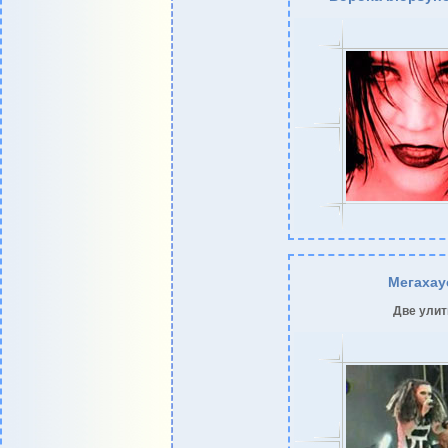
Мегахау
Две улит