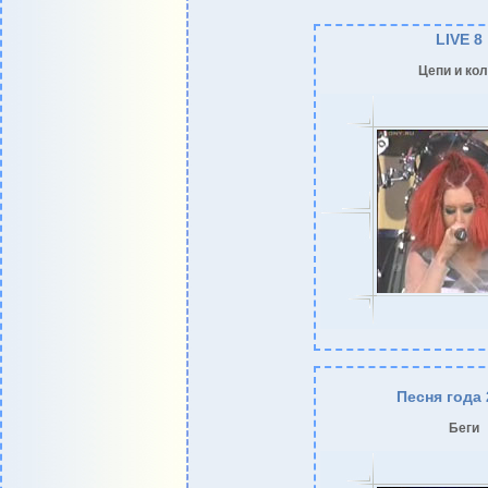
LIVE 8
Цепи и ко
Песня года 
Беги