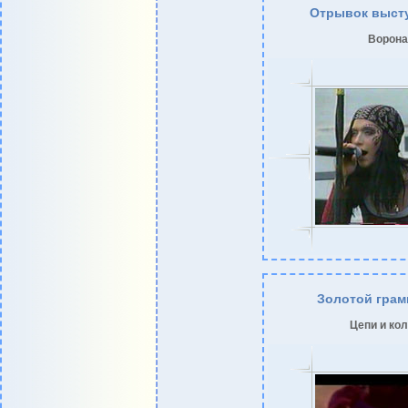
Отрывок выст
Ворона
Золотой гра
Цепи и ко