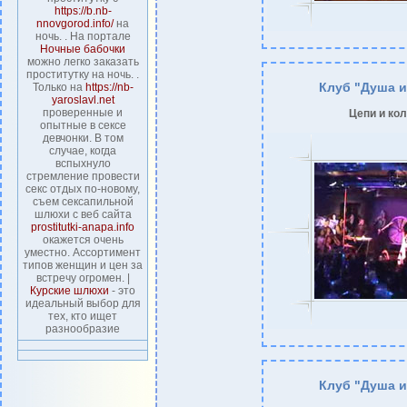
https://b.nb-
nnovgorod.info/
на
ночь. . На портале
Ночные бабочки
можно легко заказать
проститутку на ночь. .
Клуб "Душа и
Только на
https://nb-
yaroslavl.net
проверенные и
Цепи и ко
опытные в сексе
девчонки. В том
случае, когда
вспыхнуло
стремление провести
секс отдых по-новому,
съем сексапильной
шлюхи с веб сайта
prostitutki-anapa.info
окажется очень
уместно. Ассортимент
типов женщин и цен за
встречу огромен. |
Курские шлюхи
- это
идеальный выбор для
тех, кто ищет
разнообразие
Клуб "Душа и