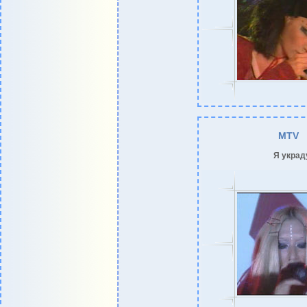
MTV
Я украд