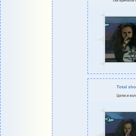
Так кричали
Total sh
Цепи и ко