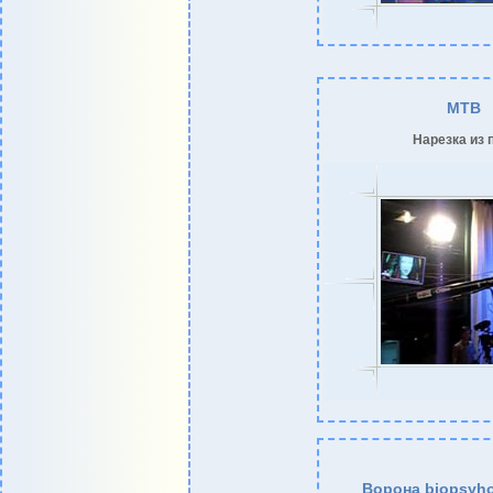
МТВ
Нарезка из 
Ворона biopsyho