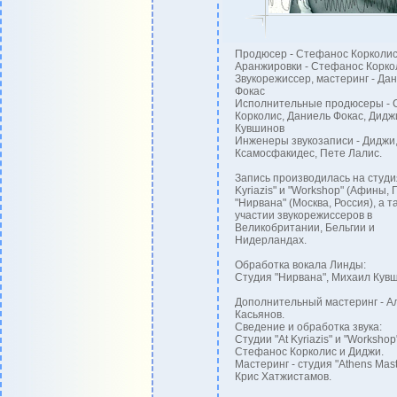
Продюсер - Стефанос Корколи
Аранжировки - Стефанос Корко
Звукорежиссер, мастеринг - Да
Фокас
Исполнительные продюсеры - 
Корколис, Даниель Фокас, Дидж
Кувшинов
Инженеры звукозаписи - Диджи,
Ксамосфакидес, Пете Лалис.
Запись производилась на студия
Kyriazis" и "Workshop" (Афины, 
"Нирвана" (Москва, Россия), а т
участии звукорежиссеров в
Великобритании, Бельгии и
Нидерландах.
Обработка вокала Линды:
Студия "Нирвана", Михаил Кувш
Дополнительный мастеринг - А
Касьянов.
Сведение и обработка звука:
Студии "At Kyriazis" и "Workshop"
Стефанос Корколис и Диджи.
Мастеринг - студия "Athens Mast
Крис Хатжистамов.