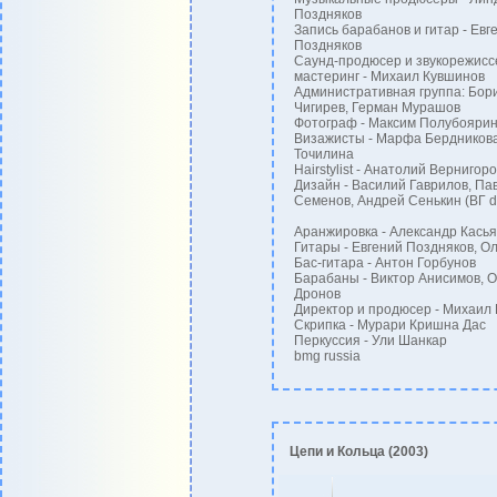
Поздняков
Запись барабанов и гитар - Евг
Поздняков
Саунд-продюсер и звукорежисс
мастеринг - Михаил Кувшинов
Административная группа: Бор
Чигирев, Герман Мурашов
Фотограф - Максим Полубояри
Визажисты - Марфа Бердникова
Точилина
Hairstylist - Анатолий Вернигоро
Дизайн - Василий Гаврилов, Па
Семенов, Андрей Сенькин (ВГ d
Аранжировка - Александр Кась
Гитары - Евгений Поздняков, О
Бас-гитара - Антон Горбунов
Барабаны - Виктор Анисимов, О
Дронов
Директор и продюсер - Михаил
Скрипка - Мурари Кришна Дас
Перкуссия - Ули Шанкар
bmg russia
Цепи и Кольца (2003)