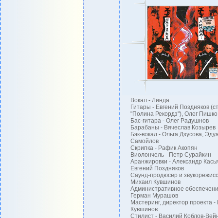
Вокал - Линда
Гитары - Евгений Поздняков (с
"Полина Рекордз"), Олег Пишко
Бас-гитара - Олег Радушнов
Барабаны - Вячеслав Козырев
Бэк-вокал - Ольга Дзусова, Эду
Самойлов
Скрипка - Рафик Акопян
Виолончель - Петр Сурайкин
Аранжировки - Александр Кась
Евгений Поздняков
Саунд-продюсер и звукорежисс
Михаил Кувшинов
Административное обеспечени
Герман Мурашов
Мастеринг, директор проекта -
Кувшинов
Стилист - Василий Коблов-Вей