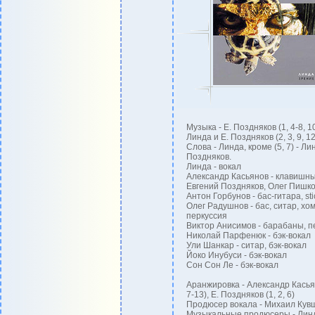
Музыка - Е. Поздняков (1, 4-8, 10
Линда и Е. Поздняков (2, 3, 9, 12
Слова - Линда, кроме (5, 7) - Ли
Поздняков.
Линда - вокал
Александр Касьянов - клавишн
Евгений Поздняков, Олег Пишко
Антон Горбунов - бас-гитара, sti
Олег Радушнов - бас, ситар, хом
перкуссия
Виктор Анисимов - барабаны, п
Николай Парфенюк - бэк-вокал
Ули Шанкар - ситар, бэк-вокал
Йоко Инубуси - бэк-вокал
Сон Сон Ле - бэк-вокал
Аранжировка - Александр Касьян
7-13), Е. Поздняков (1, 2, 6)
Продюсер вокала - Михаил Кув
Музыкальные продюсеры - Линд