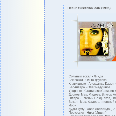
Песни тибетских лам (1995)
Сольный вокал - Линда
Бэк-вокал - Ольга Дзусова
Клавишные - Александр Касьян
Бас-гитара - Олег Радушнов
Ударные - Станислав Савичев, 
Дронов, Макс Фадеев, Виктор А
Гитара - Евгений Поздняков, О
Вокал - Макс Фадеев, японский 
Иори
Дудка куму - Хосе Лапландо (Бо
Перкуссия - Ника (Индия)