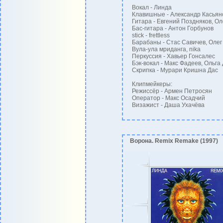
Вокал - Линда
Клавишные - Александр Касьян
Гитара - Евгений Поздняков, О
Бас-гитара - Антон Горбунов
stick - frettless
Барабаны - Стас Савичев, Олег
Вула-ула мриданга, nika
Перкуссия - Хавьер Гонсалес
Бэк-вокал - Макс Фадеев, Ольга
Скрипка - Мурари Кришна Дас
Клипмейкеры:
Режиссёр - Армен Петросян
Оператор - Макс Осадчий
Визажист - Даша Ухачёва
Ворона. Remix Remake (1997)