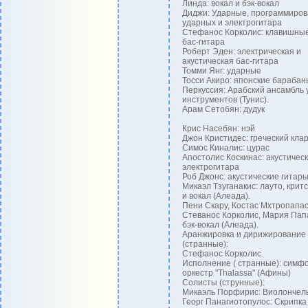
Линда: вокал и бэк-вокал
Диджи: Ударные, программиро
ударных и электрогитара
Стефанос Корколис: клавишные
бас-гитара
Роберт Эден: электрическая и
акустическая бас-гитара
Томми Янг: ударные
Тосси Акиро: японские барабан
Перкуссия: Арабский ансамбль
инструментов (Тунис).
Арам Сетобян: дудук
Крис Насебян: нэй
Джон Кристидес: греческий кла
Симос Киналис: цурас
Апостолис Коскинас: акустическ
электрогитара
Роб Джонс: акустические гитар
Микаэл Тзуганакис: лауто, крит
и вокал (Алеада).
Пени Скару, Костас Мхтропапас
Стеванос Корколис, Мария Пап
бэк-вокал (Алеада).
Аранжировка и дирижирование
(странные):
Стефанос Корколис.
Исполнение ( странные): симф
оркестр "Thalassa" (Афины)
Солисты (струнные):
Микаэль Порфирис: Виолончел
Георг Панагиотопулос: Скрипка