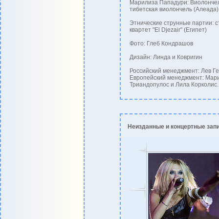
Марилиза Пападури: Виолончел
тибетская виолончель (Алеада)
Этнические струнные партии: 
квартет "El Djezair" (Египет)
Фото: Глеб Кондрашов
Дизайн: Линда и Ковригин
Российский менеджмент: Лев Г
Европейский менеджмент: Мар
Триандопулос и Лила Корколис.
Неизданные и концертные зап