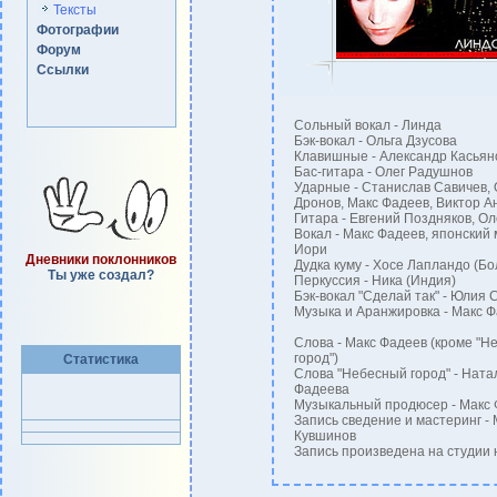
Тексты
Фотографии
Форум
Ссылки
Сольный вокал - Линда
Бэк-вокал - Ольга Дзусова
Клавишные - Александр Касьян
Бас-гитара - Олег Радушнов
Ударные - Станислав Савичев, 
Дронов, Макс Фадеев, Виктор А
Гитара - Евгений Поздняков, О
Вокал - Макс Фадеев, японский 
Иори
Дневники поклонников
Дудка куму - Хосе Лапландо (Бо
Ты уже создал?
Перкуссия - Ника (Индия)
Бэк-вокал "Сделай так" - Юлия 
Музыка и Аранжировка - Макс 
Слова - Макс Фадеев (кроме "Н
город")
Статистика
Слова "Небесный город" - Ната
Фадеева
Музыкальный продюсер - Макс
Запись сведение и мастеринг -
Кувшинов
Запись произведена на студии 