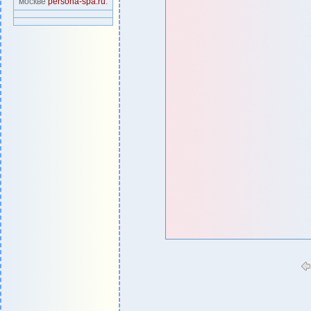
москве
persona-spa.ru
.