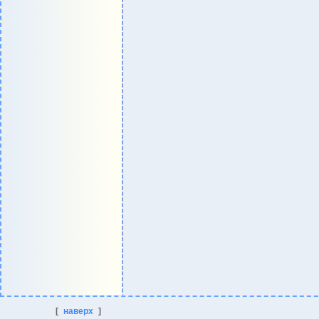
[
наверх
]