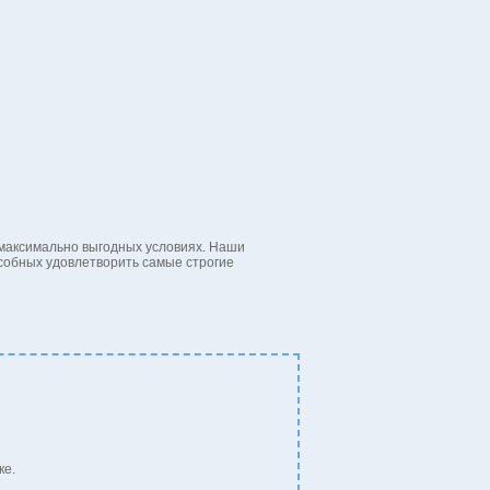
 максимально выгодных условиях. Наши
собных удовлетворить самые строгие
ке.