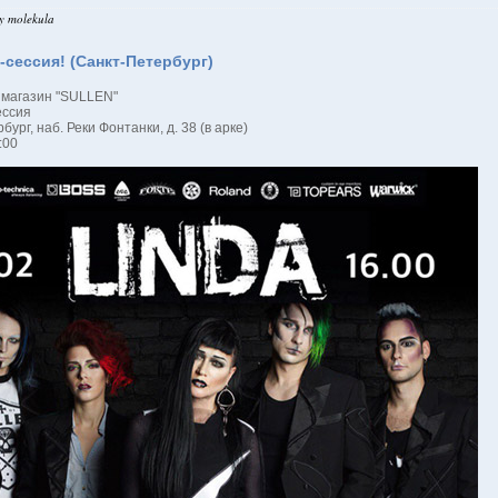
y molekula
сессия! (Санкт-Петербург)
 магазин "SULLEN"
ессия
ург, наб. Реки Фонтанки, д. 38 (в арке)
:00