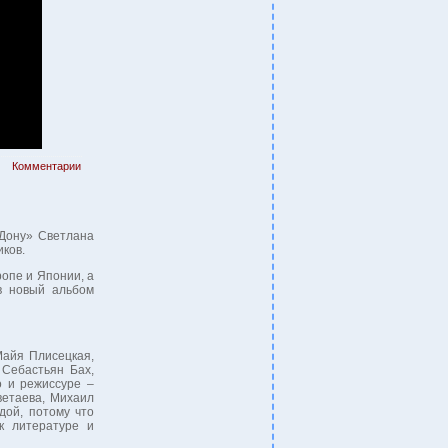
Комментарии
 Дону» Светлана
иков.
ропе и Японии, а
в новый альбом
Майя Плисецкая,
Себастьян Бах,
о и режиссуре –
ветаева, Михаил
дой, потому что
к литературе и