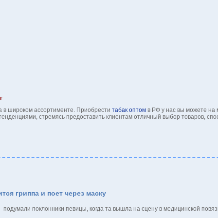
г
а в широком ассортименте. Приобрести
табак оптом
в РФ у нас вы можете на
тенденциями, стремясь предоставить клиентам отличный выбор товаров, спо
тся гриппа и поет через маску
 - подумали поклонники певицы, когда та вышла на сцену в медицинской повяз