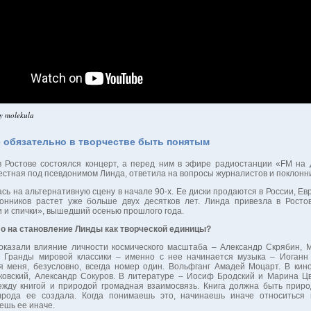
y molekula
е обязательно в творчестве быть понятым
в Ростове состоялся концерт, а перед ним в эфире радиостанции «FM на
естная под псевдонимом Линда, ответила на вопросы журналистов и поклонн
сь на альтернативную сцену в начале 90-х. Ее диски продаются в России, Ев
онников растет уже больше двух десятков лет. Линда привезла в Росто
 и спички», вышедший осенью прошлого года.
ло на становление Линды как творческой единицы?
оказали влияние личности космического масштаба – Александр Скрябин, 
 Гранды мировой классики – именно с нее начинается музыка – Иоганн 
я меня, безусловно, всегда номер один. Вольфганг Амадей Моцарт. В кин
ковский, Александр Сокуров. В литературе – Иосиф Бродский и Марина Ц
жду книгой и природой громадная взаимосвязь. Книга должна быть приро
рода ее создала. Когда понимаешь это, начинаешь иначе относиться 
ешь ее иначе.