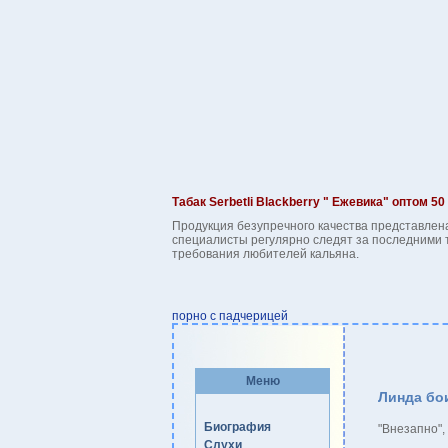
Табак Serbetli Blackberry " Ежевика" оптом 50 
Продукция безупречного качества представлен
специалисты регулярно следят за последними 
требования любителей кальяна.
порно с падчерицей
Меню
Линда бои
Биография
"Внезапно",
Слухи