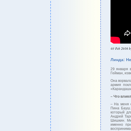
03 Feb 2016 b
Линда: Н
29 января 
Гейман, изв
Она ворвала
армия покл
«Карандаши
– Что влия
– На меня 
Пина Бауш.
который дл
Андрей Тар
Шишкин. Ме
именно при
воспринима