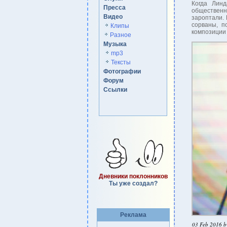
Когда Лин
Пресса
общественн
Видео
зароптали.
сорваны, п
Клипы
композиции
Разное
Музыка
mp3
Тексты
Фотографии
Форум
Ссылки
Дневники поклонников
Ты уже создал?
Реклама
03 Feb 2016 b