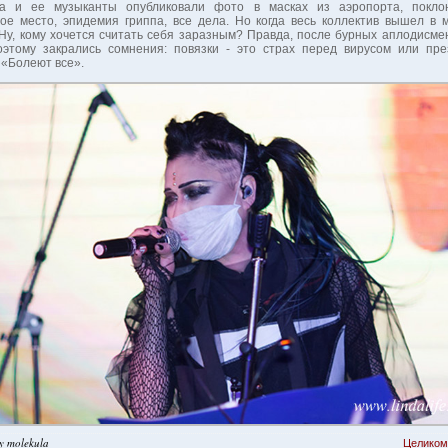
да и ее музыканты опубликовали фото в масках из аэропорта, покло
ое место, эпидемия гриппа, все дела. Но когда весь коллектив вышел в м
 Ну, кому хочется считать себя заразным? Правда, после бурных аплодисме
оэтому закрались сомнения: повязки - это страх перед вирусом или пр
 «Болеют все».
y molekula
Целиком.