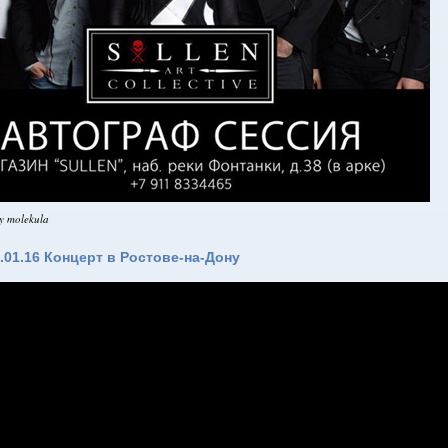
y molekula
01.16 Концерт в Ростове-на-Дону