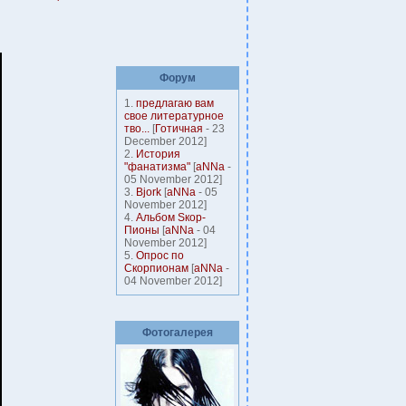
Форум
1.
предлагаю вам
свое литературное
тво...
[
Готичная
- 23
December 2012]
2.
История
"фанатизма"
[
aNNa
-
05 November 2012]
3.
Bjork
[
aNNa
- 05
November 2012]
4.
Альбом Sкор-
Пионы
[
aNNa
- 04
November 2012]
5.
Опрос по
Скорпионам
[
aNNa
-
04 November 2012]
Фотогалерея