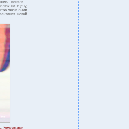
нники поняли -
асках на сцену,
нтов маски были
езентация новой
..
Комментарии